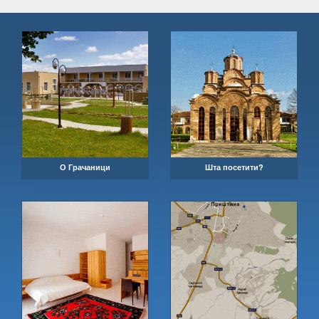
О Грачаници
Шта посетити?