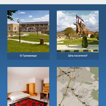
О Грачаници
Шта посетити?